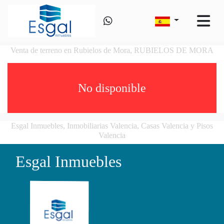
Venta de terreno en Rubielos de Mora, RUBIELOS DE MORA
No disponible
Esgal Inmuebles, Inmobiliarias Valencia, Casas Valencia y Pisos
Valencia
Esgal Inmuebles