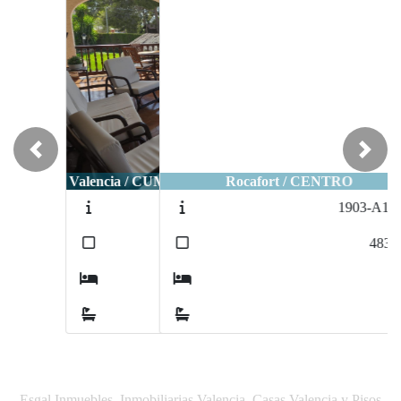
Previous
Next
Rocafort / CENTRO
1903-A1952
2
483
m
10
4
Esgal Inmuebles, Inmobiliarias Valencia, Casas Valencia y Pisos