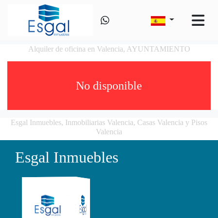
Alquiler de oficina en Valencia, AYUNTAMIENTO
No disponible
Esgal Inmuebles, Inmobiliarias Valencia, Casas Valencia y Pisos
Valencia
Esgal Inmuebles